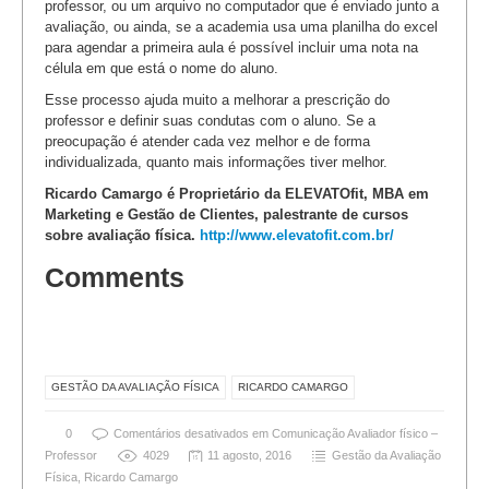
professor, ou um arquivo no computador que é enviado junto a
avaliação, ou ainda, se a academia usa uma planilha do excel
para agendar a primeira aula é possível incluir uma nota na
célula em que está o nome do aluno.
Esse processo ajuda muito a melhorar a prescrição do
professor e definir suas condutas com o aluno. Se a
preocupação é atender cada vez melhor e de forma
individualizada, quanto mais informações tiver melhor.
Ricardo Camargo é Proprietário da ELEVATOfit, MBA em
Marketing e Gestão de Clientes, palestrante de cursos
sobre avaliação física.
http://www.elevatofit.com.br/
Comments
GESTÃO DA AVALIAÇÃO FÍSICA
RICARDO CAMARGO
0
Comentários desativados
em Comunicação Avaliador físico –
Professor
4029
11 agosto, 2016
Gestão da Avaliação
Física
,
Ricardo Camargo