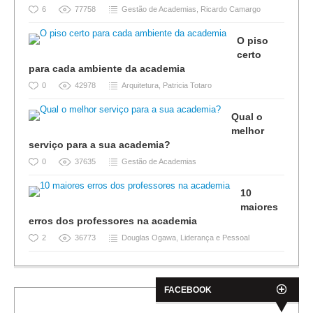
6
77758
Gestão de Academias
,
Ricardo Camargo
O piso
certo
para cada ambiente da academia
0
42978
Arquitetura
,
Patricia Totaro
Qual o
melhor
serviço para a sua academia?
0
37635
Gestão de Academias
10
maiores
erros dos professores na academia
2
36773
Douglas Ogawa
,
Liderança e Pessoal
FACEBOOK