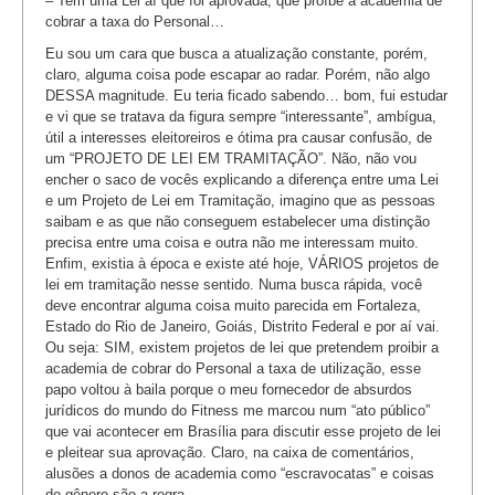
– Tem uma Lei aí que foi aprovada, que proíbe a academia de
cobrar a taxa do Personal…
Eu sou um cara que busca a atualização constante, porém,
claro, alguma coisa pode escapar ao radar. Porém, não algo
DESSA magnitude. Eu teria ficado sabendo… bom, fui estudar
e vi que se tratava da figura sempre “interessante”, ambígua,
útil a interesses eleitoreiros e ótima pra causar confusão, de
um “PROJETO DE LEI EM TRAMITAÇÃO”. Não, não vou
encher o saco de vocês explicando a diferença entre uma Lei
e um Projeto de Lei em Tramitação, imagino que as pessoas
saibam e as que não conseguem estabelecer uma distinção
precisa entre uma coisa e outra não me interessam muito.
Enfim, existia à época e existe até hoje, VÁRIOS projetos de
lei em tramitação nesse sentido. Numa busca rápida, você
deve encontrar alguma coisa muito parecida em Fortaleza,
Estado do Rio de Janeiro, Goiás, Distrito Federal e por aí vai.
Ou seja: SIM, existem projetos de lei que pretendem proibir a
academia de cobrar do Personal a taxa de utilização, esse
papo voltou à baila porque o meu fornecedor de absurdos
jurídicos do mundo do Fitness me marcou num “ato público”
que vai acontecer em Brasília para discutir esse projeto de lei
e pleitear sua aprovação. Claro, na caixa de comentários,
alusões a donos de academia como “escravocatas” e coisas
do gênero são a regra.