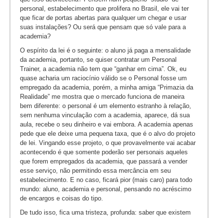
personal, estabelecimento que prolifera no Brasil, ele vai ter
que ficar de portas abertas para qualquer um chegar e usar
suas instalações? Ou será que pensam que só vale para a
academia?
O espírito da lei é o seguinte: o aluno já paga a mensalidade
da academia, portanto, se quiser contratar um Personal
Trainer, a academia não tem que “ganhar em cima”. Ok, eu
quase acharia um raciocínio válido se o Personal fosse um
empregado da academia, porém, a minha amiga “Primazia da
Realidade” me mostra que o mercado funciona de maneira
bem diferente: o personal é um elemento estranho à relação,
sem nenhuma vinculação com a academia, aparece, dá sua
aula, recebe o seu dinheiro e vai embora. A academia apenas
pede que ele deixe uma pequena taxa, que é o alvo do projeto
de lei. Vingando esse projeto, o que provavelmente vai acabar
acontecendo é que somente poderão ser personais aqueles
que forem empregados da academia, que passará a vender
esse serviço, não permitindo essa mercância em seu
estabelecimento. E no caso, ficará pior (mais caro) para todo
mundo: aluno, academia e personal, pensando no acréscimo
de encargos e coisas do tipo.
De tudo isso, fica uma tristeza, profunda: saber que existem