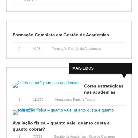
Formação Completa em Gestão de Academias
0
4193
Formação Gestão de Academias
MAIS LIDOS
Cores estratégicas
nas academias
5
111370
Arquitetura
,
Patricia Totaro
Avaliação física – quanto vale, quanto custa e
quanto cobrar?
6
77758
Gestão de Academias
,
Ricardo Camargo