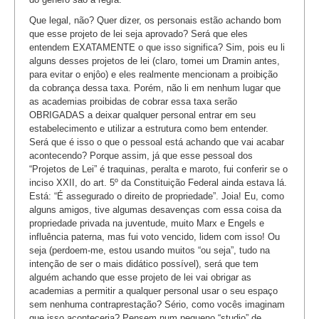
Que legal, não? Quer dizer, os personais estão achando bom
que esse projeto de lei seja aprovado? Será que eles
entendem EXATAMENTE o que isso significa? Sim, pois eu li
alguns desses projetos de lei (claro, tomei um Dramin antes,
para evitar o enjôo) e eles realmente mencionam a proibição
da cobrança dessa taxa. Porém, não li em nenhum lugar que
as academias proibidas de cobrar essa taxa serão
OBRIGADAS a deixar qualquer personal entrar em seu
estabelecimento e utilizar a estrutura como bem entender.
Será que é isso o que o pessoal está achando que vai acabar
acontecendo? Porque assim, já que esse pessoal dos
“Projetos de Lei” é traquinas, peralta e maroto, fui conferir se o
inciso XXII, do art. 5º da Constituição Federal ainda estava lá.
Está: “É assegurado o direito de propriedade”. Joia! Eu, como
alguns amigos, tive algumas desavenças com essa coisa da
propriedade privada na juventude, muito Marx e Engels e
influência paterna, mas fui voto vencido, lidem com isso! Ou
seja (perdoem-me, estou usando muitos “ou seja”, tudo na
intenção de ser o mais didático possível), será que tem
alguém achando que esse projeto de lei vai obrigar as
academias a permitir a qualquer personal usar o seu espaço
sem nenhuma contraprestação? Sério, como vocês imaginam
que isso aconteceria? Pensem num pequeno “studio” de