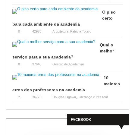
O piso
certo
para cada ambiente da academia
0
42978
Arquitetura
,
Patricia Totaro
Qual o
melhor
serviço para a sua academia?
0
37640
Gestão de Academias
10
maiores
erros dos professores na academia
2
36773
Douglas Ogawa
,
Liderança e Pessoal
FACEBOOK