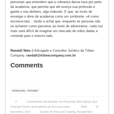
personais que entendem que a cobrança dessa taxa por parte
da academia, que permite que ele exerça sua profissão e
ganhe o seu dinheiro, algo indevido. E que, ao invés de
enxergar o dono de academia como um simbionte, vê como
escravocrata… tendo a achar que, enquanto as pessoas não
se acharem como parceiros ao invés de adversários, cada vez
mais será difícil de imaginar um mercado de mãos dadas e
correndo para o mesmo lado.
Randall Neto
é Advogado e Consultor Jurídico da Tribes
Company.
randall@tribescompany.com.br
Comments
PERSONAL TRAINER
0
Comentários desativados
em Personais Meio Idiotas Que
Chamam Donos de Academia de Escravocratas
2958
10
dezembro, 2014
Gestão de Personal Training
,
Randall Neto