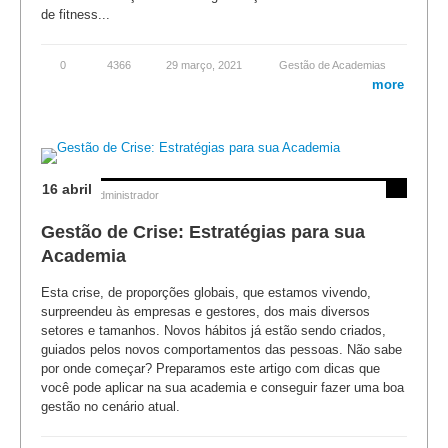
de fitness...
0
4366
29 março, 2021
Gestão de Academias
more
16 abril
Posted by
Administrador
Gestão de Crise: Estratégias para sua
Academia
Esta crise, de proporções globais, que estamos vivendo,
surpreendeu às empresas e gestores, dos mais diversos
setores e tamanhos. Novos hábitos já estão sendo criados,
guiados pelos novos comportamentos das pessoas. Não sabe
por onde começar? Preparamos este artigo com dicas que
você pode aplicar na sua academia e conseguir fazer uma boa
gestão no cenário atual.