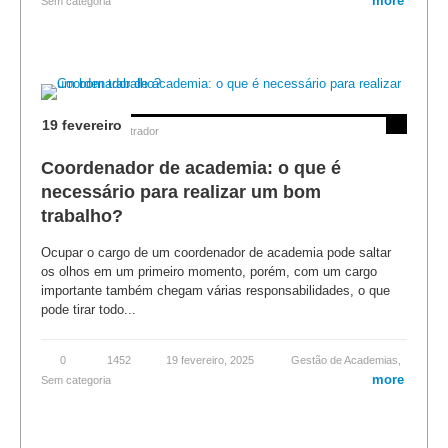
more
Sem categoria
19 fevereiro
Posted by
Administrador
Coordenador de academia: o que é
necessário para realizar um bom
trabalho?
Ocupar o cargo de um coordenador de academia pode saltar
os olhos em um primeiro momento, porém, com um cargo
importante também chegam várias responsabilidades, o que
pode tirar todo...
0
1452
19 fevereiro, 2025
Gestão de Academias
,
more
Sem categoria