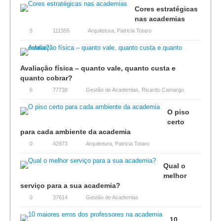
Cores estratégicas
nas academias
5
111355
Arquitetura
,
Patricia Totaro
Avaliação física – quanto vale, quanto custa e
quanto cobrar?
6
77738
Gestão de Academias
,
Ricardo Camargo
O piso
certo
para cada ambiente da academia
0
42973
Arquitetura
,
Patricia Totaro
Qual o
melhor
serviço para a sua academia?
0
37614
Gestão de Academias
10