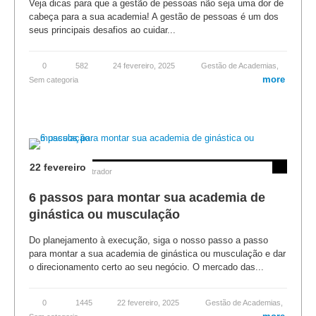
Veja dicas para que a gestão de pessoas não seja uma dor de
cabeça para a sua academia! A gestão de pessoas é um dos
seus principais desafios ao cuidar...
0
582
24 fevereiro, 2025
Gestão de Academias
,
more
Sem categoria
22 fevereiro
Posted by
Administrador
6 passos para montar sua academia de
ginástica ou musculação
Do planejamento à execução, siga o nosso passo a passo
para montar a sua academia de ginástica ou musculação e dar
o direcionamento certo ao seu negócio. O mercado das...
0
1445
22 fevereiro, 2025
Gestão de Academias
,