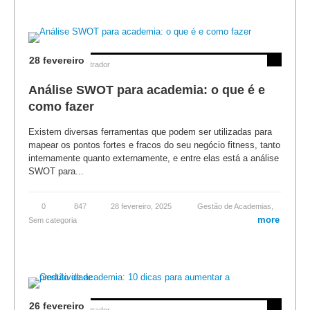
28 fevereiro
Posted by
Administrador
Análise SWOT para academia: o que é e
como fazer
Existem diversas ferramentas que podem ser utilizadas para
mapear os pontos fortes e fracos do seu negócio fitness, tanto
internamente quanto externamente, e entre elas está a análise
SWOT para...
0
847
28 fevereiro, 2025
Gestão de Academias
,
more
Sem categoria
26 fevereiro
Posted by
Administrador