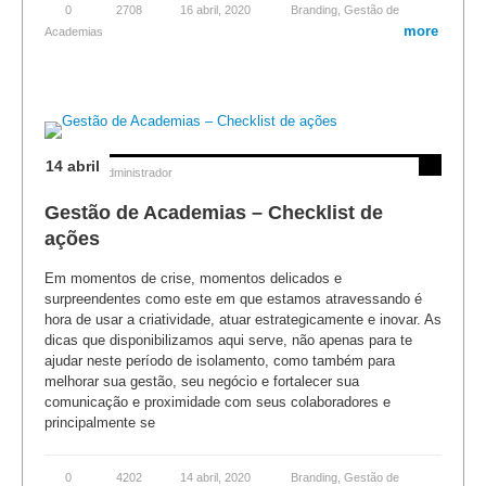
0
2708
16 abril, 2020
Branding
,
Gestão de
more
Academias
14 abril
Posted by
Administrador
Gestão de Academias – Checklist de
ações
Em momentos de crise, momentos delicados e
surpreendentes como este em que estamos atravessando é
hora de usar a criatividade, atuar estrategicamente e inovar. As
dicas que disponibilizamos aqui serve, não apenas para te
ajudar neste período de isolamento, como também para
melhorar sua gestão, seu negócio e fortalecer sua
comunicação e proximidade com seus colaboradores e
principalmente se
0
4202
14 abril, 2020
Branding
,
Gestão de