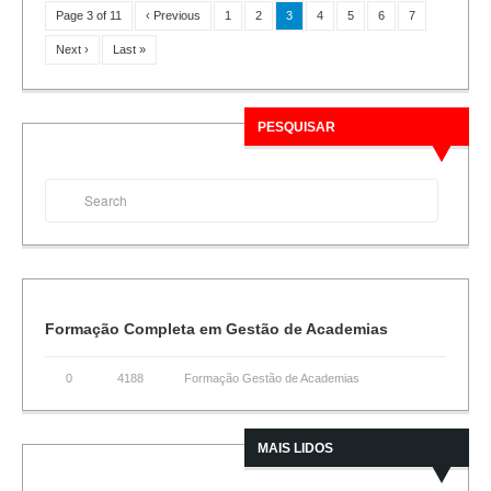
Page 3 of 11
‹ Previous
1
2
3
4
5
6
7
Next ›
Last »
PESQUISAR
Formação Completa em Gestão de Academias
0
4188
Formação Gestão de Academias
MAIS LIDOS