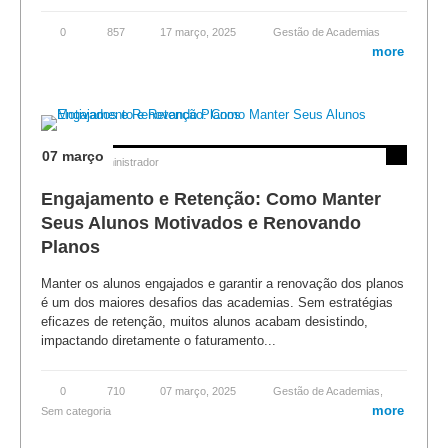
0
857
17 março, 2025
Gestão de Academias
more
07 março
Posted by
Administrador
Engajamento e Retenção: Como Manter
Seus Alunos Motivados e Renovando
Planos
Manter os alunos engajados e garantir a renovação dos planos
é um dos maiores desafios das academias. Sem estratégias
eficazes de retenção, muitos alunos acabam desistindo,
impactando diretamente o faturamento...
0
710
07 março, 2025
Gestão de Academias
,
more
Sem categoria