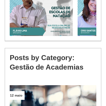
Passo a passo para as boas vindas
ao novo colaborador da academia
Inbound Mark
Posts by Category:
Gestão de Academias
12 maio