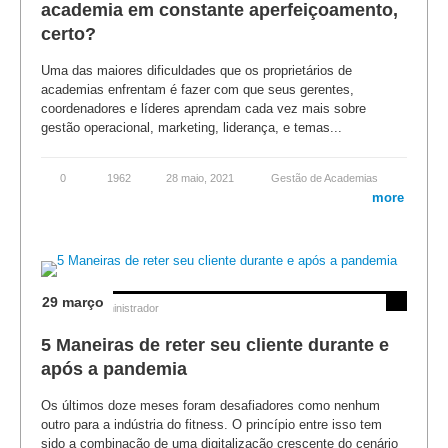
academia em constante aperfeiçoamento,
certo?
Uma das maiores dificuldades que os proprietários de
academias enfrentam é fazer com que seus gerentes,
coordenadores e líderes aprendam cada vez mais sobre
gestão operacional, marketing, liderança, e temas...
0
1962
28 maio, 2021
Gestão de Academias
more
29 março
Posted by
Administrador
5 Maneiras de reter seu cliente durante e
após a pandemia
Os últimos doze meses foram desafiadores como nenhum
outro para a indústria do fitness. O princípio entre isso tem
sido a combinação de uma digitalização crescente do cenário