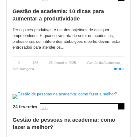
Gestão de academia: 10 dicas para
aumentar a produtividade
Ter equipes produtivas é um dos objetivos de qualquer
empreendedor. E quando se trata do setor de academias,
profissionais com diferentes atribuições e perfis devem estar
entrosados para atender os...
0
768
26 fevereiro, 2025
Gestão de Academias
,
more
Sem categoria
24 fevereiro
Posted by
Administrador
Gestão de pessoas na academia: como
fazer a melhor?