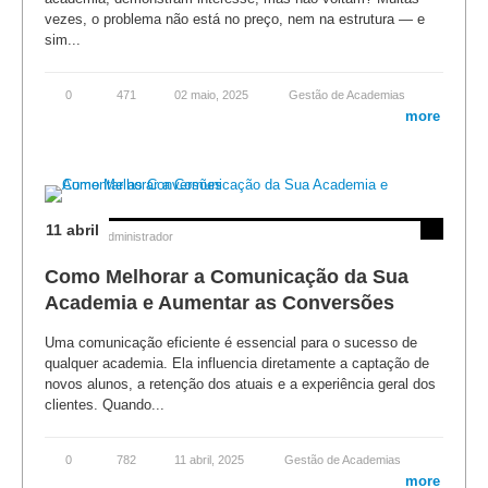
vezes, o problema não está no preço, nem na estrutura — e
sim...
0
471
02 maio, 2025
Gestão de Academias
more
11 abril
Posted by
Administrador
Como Melhorar a Comunicação da Sua
Academia e Aumentar as Conversões
Uma comunicação eficiente é essencial para o sucesso de
qualquer academia. Ela influencia diretamente a captação de
novos alunos, a retenção dos atuais e a experiência geral dos
clientes. Quando...
0
782
11 abril, 2025
Gestão de Academias
more