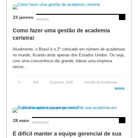
23 janeiro
Posted by
Administrador
Como fazer uma gestão de academia
certeira!
Atualmente, o Brasil é o 2º colocado em número de academias
no mundo, ficando atrás apenas dos Estados Unidos. Ou seja,
com uma concorrência tão grande, liderar uma empresa
nesse...
0
559
23 janeiro, 2025
Gestão de Academias
more
28 maio
Posted by
Administrador
É difícil manter a equipe gerencial de sua