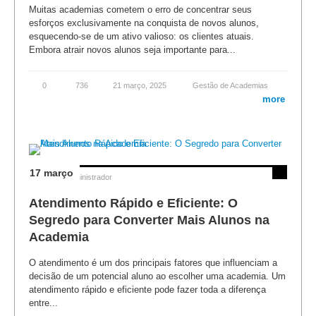
Muitas academias cometem o erro de concentrar seus
esforços exclusivamente na conquista de novos alunos,
esquecendo-se de um ativo valioso: os clientes atuais.
Embora atrair novos alunos seja importante para...
0
736
21 março, 2025
Gestão de Academias
more
17 março
Posted by
Administrador
Atendimento Rápido e Eficiente: O
Segredo para Converter Mais Alunos na
Academia
O atendimento é um dos principais fatores que influenciam a
decisão de um potencial aluno ao escolher uma academia. Um
atendimento rápido e eficiente pode fazer toda a diferença
entre...