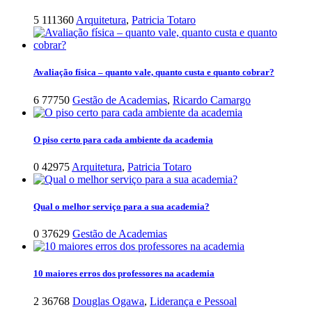
5
111360
Arquitetura
,
Patricia Totaro
Avaliação física – quanto vale, quanto custa e quanto cobrar?
6
77750
Gestão de Academias
,
Ricardo Camargo
O piso certo para cada ambiente da academia
0
42975
Arquitetura
,
Patricia Totaro
Qual o melhor serviço para a sua academia?
0
37629
Gestão de Academias
10 maiores erros dos professores na academia
2
36768
Douglas Ogawa
,
Liderança e Pessoal