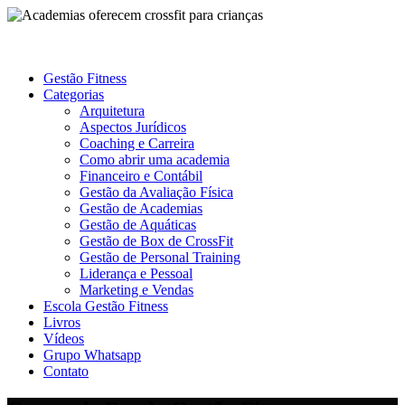
Gestão Fitness
Categorias
Arquitetura
Aspectos Jurídicos
Coaching e Carreira
Como abrir uma academia
Financeiro e Contábil
Gestão da Avaliação Física
Gestão de Academias
Gestão de Aquáticas
Gestão de Box de CrossFit
Gestão de Personal Training
Liderança e Pessoal
Marketing e Vendas
Escola Gestão Fitness
Livros
Vídeos
Grupo Whatsapp
Contato