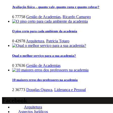
Avaliação física – quanto vale, quanto custa e quanto cobrar?
6
77758
Gestão de Academias
,
Ricardo Camargo
O piso certo para cada ambiente da academia
0
42978
Arquitetura
,
Patricia Totaro
Qual o melhor serviço para a sua academia?
0
37636
Gestão de Academias
10 maiores erros dos professores na academia
2
36773
Douglas Ogawa
,
Liderança e Pessoal
Facebook
Arquitetura
Aspectos Jurídicos