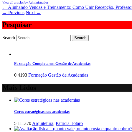
View all articles by Administrador
←
Alinhando Vendas e Treinamento: Como Unir Recepção, Professo
←
Previous
Next
→
Pesquisar
Search
Formação Completa em Gestão de Academias
0
4193
Formação Gestão de Academias
Mais Lidos
Cores estratégicas nas academias
5
111370
Arquitetura
,
Patricia Totaro