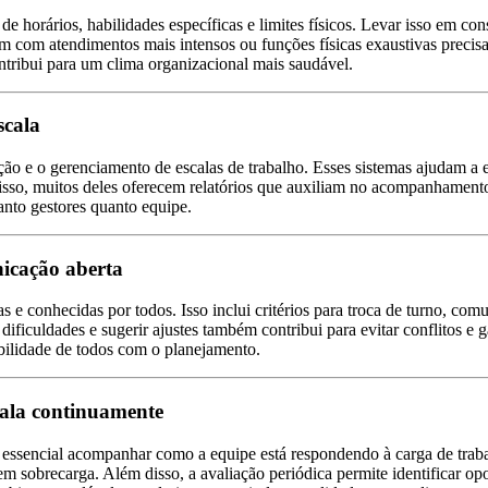
 horários, habilidades específicas e limites físicos. Levar isso em con
dam com atendimentos mais intensos ou funções físicas exaustivas preci
 contribui para um clima organizacional mais saudável.
scala
ação e o gerenciamento de escalas de trabalho. Esses sistemas ajudam a e
disso, muitos deles oferecem relatórios que auxiliam no acompanhamento
tanto gestores quanto equipe.
nicação aberta
s e conhecidas por todos. Isso inclui critérios para troca de turno, comu
iculdades e sugerir ajustes também contribui para evitar conflitos e g
ilidade de todos com o planejamento.
cala continuamente
essencial acompanhar como a equipe está respondendo à carga de trabalh
sobrecarga. Além disso, a avaliação periódica permite identificar opor