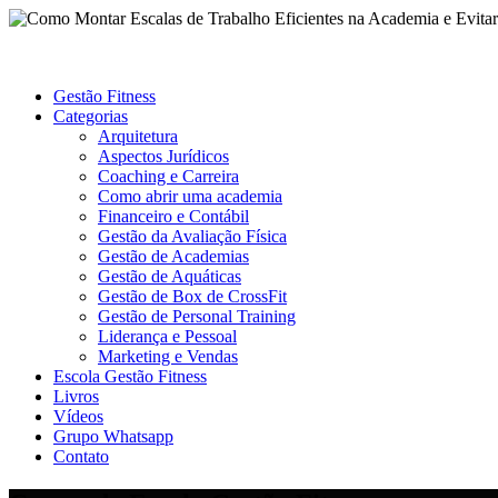
Gestão Fitness
Categorias
Arquitetura
Aspectos Jurídicos
Coaching e Carreira
Como abrir uma academia
Financeiro e Contábil
Gestão da Avaliação Física
Gestão de Academias
Gestão de Aquáticas
Gestão de Box de CrossFit
Gestão de Personal Training
Liderança e Pessoal
Marketing e Vendas
Escola Gestão Fitness
Livros
Vídeos
Grupo Whatsapp
Contato