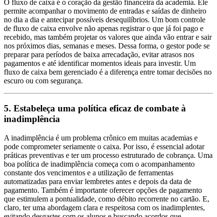
O fluxo de caixa é o coração da gestão financeira da academia. Ele
permite acompanhar o movimento de entradas e saídas de dinheiro
no dia a dia e antecipar possíveis desequilíbrios. Um bom controle
de fluxo de caixa envolve não apenas registrar o que já foi pago e
recebido, mas também projetar os valores que ainda vão entrar e sair
nos próximos dias, semanas e meses. Dessa forma, o gestor pode se
preparar para períodos de baixa arrecadação, evitar atrasos nos
pagamentos e até identificar momentos ideais para investir. Um
fluxo de caixa bem gerenciado é a diferença entre tomar decisões no
escuro ou com segurança.
5. Estabeleça uma política eficaz de combate à
inadimplência
A inadimplência é um problema crônico em muitas academias e
pode comprometer seriamente o caixa. Por isso, é essencial adotar
práticas preventivas e ter um processo estruturado de cobrança. Uma
boa política de inadimplência começa com o acompanhamento
constante dos vencimentos e a utilização de ferramentas
automatizadas para enviar lembretes antes e depois da data de
pagamento. Também é importante oferecer opções de pagamento
que estimulem a pontualidade, como débito recorrente no cartão. E,
claro, ter uma abordagem clara e respeitosa com os inadimplentes,
evitando desgastes com os alunos e buscando acordos que