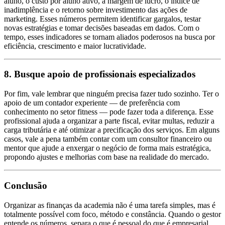
aluno, o custo por aluno ativo, a margem de lucro, o índice de
inadimplência e o retorno sobre investimento das ações de
marketing. Esses números permitem identificar gargalos, testar
novas estratégias e tomar decisões baseadas em dados. Com o
tempo, esses indicadores se tornam aliados poderosos na busca por
eficiência, crescimento e maior lucratividade.
8. Busque apoio de profissionais especializados
Por fim, vale lembrar que ninguém precisa fazer tudo sozinho. Ter o
apoio de um contador experiente — de preferência com
conhecimento no setor fitness — pode fazer toda a diferença. Esse
profissional ajuda a organizar a parte fiscal, evitar multas, reduzir a
carga tributária e até otimizar a precificação dos serviços. Em alguns
casos, vale a pena também contar com um consultor financeiro ou
mentor que ajude a enxergar o negócio de forma mais estratégica,
propondo ajustes e melhorias com base na realidade do mercado.
Conclusão
Organizar as finanças da academia não é uma tarefa simples, mas é
totalmente possível com foco, método e constância. Quando o gestor
entende os números, separa o que é pessoal do que é empresarial,