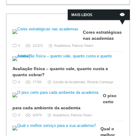
MAIS LIDOS
Cores estratégicas
nas academias
5
111372
Arquitetura
,
Patricia Totaro
Avaliação física – quanto vale, quanto custa e
quanto cobrar?
6
77760
Gestão de Academias
,
Ricardo Camargo
O piso
certo
para cada ambiente da academia
0
42979
Arquitetura
,
Patricia Totaro
Qual o
melhor