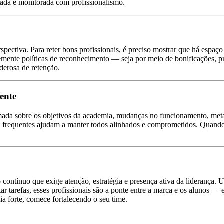
zada e monitorada com profissionalismo.
pectiva. Para reter bons profissionais, é preciso mostrar que há espaço
emente políticas de reconhecimento — seja por meio de bonificações, pr
derosa de retenção.
ente
da sobre os objetivos da academia, mudanças no funcionamento, metas
s e frequentes ajudam a manter todos alinhados e comprometidos. Quando
contínuo que exige atenção, estratégia e presença ativa da liderança. 
 tarefas, esses profissionais são a ponte entre a marca e os alunos — e
ia forte, comece fortalecendo o seu time.