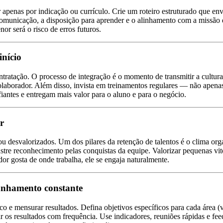
apenas por indicação ou currículo. Crie um roteiro estruturado que envol
comunicação, a disposição para aprender e o alinhamento com a missão d
or será o risco de erros futuros.
início
tação. O processo de integração é o momento de transmitir a cultura, 
 colaborador. Além disso, invista em treinamentos regulares — não ape
iantes e entregam mais valor para o aluno e para o negócio.
r
 desvalorizados. Um dos pilares da retenção de talentos é o clima orga
re reconhecimento pelas conquistas da equipe. Valorizar pequenas vitór
or gosta de onde trabalha, ele se engaja naturalmente.
panhamento constante
 e mensurar resultados. Defina objetivos específicos para cada área (v
ar os resultados com frequência. Use indicadores, reuniões rápidas e 