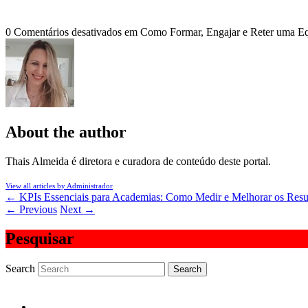
0
Comentários desativados
em Como Formar, Engajar e Reter uma E
About the author
Thais Almeida é diretora e curadora de conteúdo deste portal.
View all articles by Administrador
←
KPIs Essenciais para Academias: Como Medir e Melhorar os Resu
←
Previous
Next
→
Pesquisar
Search