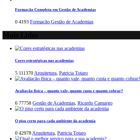
Formação Completa em Gestão de Academias
0
4193
Formação Gestão de Academias
Mais Lidos
Cores estratégicas nas academias
5
111370
Arquitetura
,
Patricia Totaro
Avaliação física – quanto vale, quanto custa e quanto cobrar?
6
77758
Gestão de Academias
,
Ricardo Camargo
O piso certo para cada ambiente da academia
0
42978
Arquitetura
,
Patricia Totaro