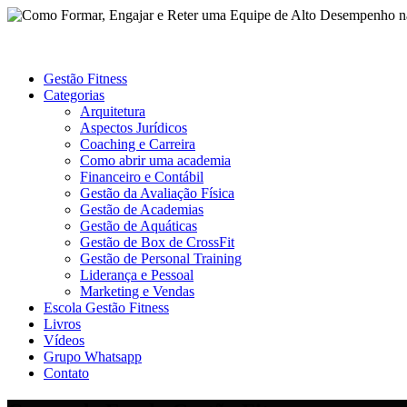
Gestão Fitness
Categorias
Arquitetura
Aspectos Jurídicos
Coaching e Carreira
Como abrir uma academia
Financeiro e Contábil
Gestão da Avaliação Física
Gestão de Academias
Gestão de Aquáticas
Gestão de Box de CrossFit
Gestão de Personal Training
Liderança e Pessoal
Marketing e Vendas
Escola Gestão Fitness
Livros
Vídeos
Grupo Whatsapp
Contato