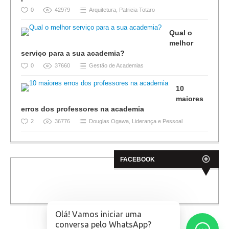
0
42979
Arquitetura
,
Patricia Totaro
Qual o
melhor
serviço para a sua academia?
0
37660
Gestão de Academias
10
maiores
erros dos professores na academia
2
36776
Douglas Ogawa
,
Liderança e Pessoal
FACEBOOK
Olá! Vamos iniciar uma
conversa pelo WhatsApp?