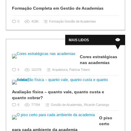
Formação Completa em Gestão de Academias
0
4196
Formação Gestão de Academias
MAIS LIDOS
Cores estratégicas
nas academias
5
111378
Arquitetura
,
Patricia Totaro
Avaliação física – quanto vale, quanto custa e
quanto cobrar?
6
77764
Gestão de Academias
,
Ricardo Camargo
O piso
certo
para cada ambiente da academia