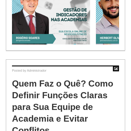
Como Abrir um Negócio Fitness do
Zero
Gestão Profi
Posted by
Administrador
Quem Faz o Quê? Como
Definir Funções Claras
para Sua Equipe de
Academia e Evitar
Conflitos