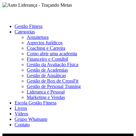
Gestão Fitness
Categorias
Arquitetura
Aspectos Jurídicos
Coaching e Carreira
Como abrir uma academia
Financeiro e Contábil
Gestão da Avaliação Física
Gestão de Academias
Gestão de Aquáticas
Gestão de Box de CrossFit
Gestão de Personal Training
Liderança e Pessoal
Marketing e Vendas
Escola Gestão Fitness
Livros
Vídeos
Grupo Whatsapp
Contato