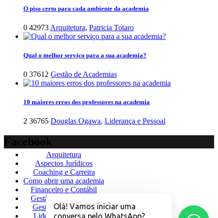
O piso certo para cada ambiente da academia
0
42973
Arquitetura
,
Patricia Totaro
Qual o melhor serviço para a sua academia?
0
37612
Gestão de Academias
10 maiores erros dos professores na academia
2
36765
Douglas Ogawa
,
Liderança e Pessoal
Facebook
Arquitetura
Aspectos Jurídicos
Coaching e Carreira
Como abrir uma academia
Financeiro e Contábil
Gestão de Academias
Olá! Vamos iniciar uma
Gestão de Aquáticas
Liderança e Pessoal
conversa pelo WhatsApp?