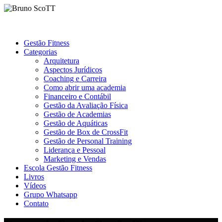
Gestão Fitness
Categorias
Arquitetura
Aspectos Jurídicos
Coaching e Carreira
Como abrir uma academia
Financeiro e Contábil
Gestão da Avaliação Física
Gestão de Academias
Gestão de Aquáticas
Gestão de Box de CrossFit
Gestão de Personal Training
Liderança e Pessoal
Marketing e Vendas
Escola Gestão Fitness
Livros
Vídeos
Grupo Whatsapp
Contato