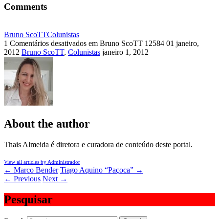
Comments
Bruno ScoTT
Colunistas
1
Comentários desativados
em Bruno ScoTT
12584
01 janeiro,
2012
Bruno ScoTT
,
Colunistas
janeiro 1, 2012
About the author
Thais Almeida é diretora e curadora de conteúdo deste portal.
View all articles by Administrador
←
Marco Bender
Tiago Aquino “Paçoca”
→
←
Previous
Next
→
Pesquisar