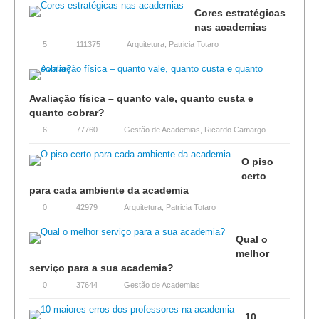
Cores estratégicas
nas academias
5
111375
Arquitetura
,
Patricia Totaro
Avaliação física – quanto vale, quanto custa e
quanto cobrar?
6
77760
Gestão de Academias
,
Ricardo Camargo
O piso
certo
para cada ambiente da academia
0
42979
Arquitetura
,
Patricia Totaro
Qual o
melhor
serviço para a sua academia?
0
37644
Gestão de Academias
10