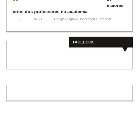
maiores
erros dos professores na academia
2
36774
Douglas Ogawa
,
Liderança e Pessoal
FACEBOOK