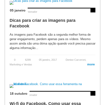
05 janeiro
Posted by
Administrador
Dicas para criar as imagens para
Facebook
As imagens para Facebook são a segunda melhor forma de
gerar engajamento, perdem apenas para os vídeos. Mesmo
assim ainda são uma ótima opção quando você precisa passar
alguma informação...
0
6299
05 janeiro, 2017
Denise Carceroni
,
more
Marketing e Vendas
18 outubro
Posted by
Administrador
Wi-fi do Facebook. Como usar essa