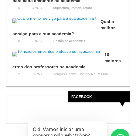
para cada ambiente da academia
0
42973
Arquitetura
,
Patricia Totaro
Qual o
melhor
serviço para a sua academia?
0
37616
Gestão de Academias
10
maiores
erros dos professores na academia
2
36768
Douglas Ogawa
,
Liderança e Pessoal
FACEBOOK
Olá! Vamos iniciar uma
conversa pelo WhatsApp?