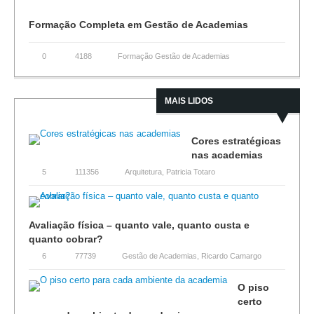
Formação Completa em Gestão de Academias
0
4188
Formação Gestão de Academias
MAIS LIDOS
Cores estratégicas
nas academias
5
111356
Arquitetura
,
Patricia Totaro
Avaliação física – quanto vale, quanto custa e
quanto cobrar?
6
77739
Gestão de Academias
,
Ricardo Camargo
O piso
certo