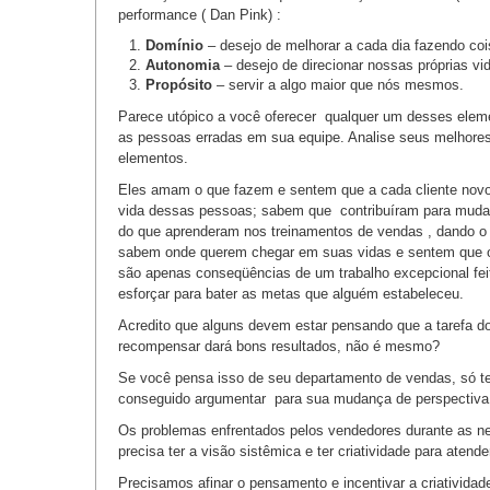
performance ( Dan Pink) :
Domínio
– desejo de melhorar a cada dia fazendo co
Autonomia
– desejo de direcionar nossas próprias vi
Propósito
– servir a algo maior que nós mesmos.
Parece utópico a você oferecer qualquer um desses elem
as pessoas erradas em sua equipe. Analise seus melhore
elementos.
Eles amam o que fazem e sentem que a cada cliente novo 
vida dessas pessoas; sabem que contribuíram para muda
do que aprenderam nos treinamentos de vendas , dando o
sabem onde querem chegar em suas vidas e sentem que o s
são apenas conseqüências de um trabalho excepcional 
esforçar para bater as metas que alguém estabeleceu.
Acredito que alguns devem estar pensando que a tarefa d
recompensar dará bons resultados, não é mesmo?
Se você pensa isso de seu departamento de vendas, só tenh
conseguido argumentar para sua mudança de perspectiva
Os problemas enfrentados pelos vendedores durante as 
precisa ter a visão sistêmica e ter criatividade para ate
Precisamos afinar o pensamento e incentivar a criatividad