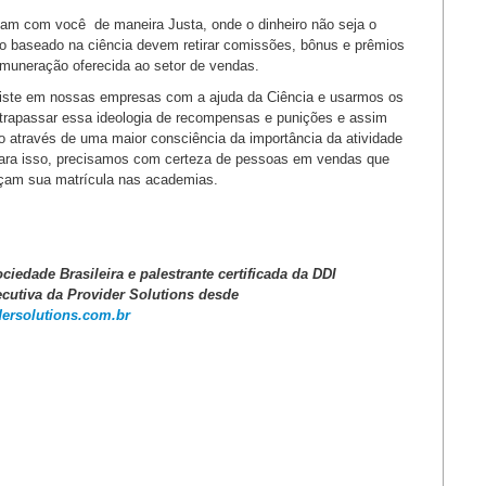
ham com você de maneira Justa, onde o dinheiro não seja o
ão baseado na ciência devem retirar comissões, bônus e prêmios
emuneração oferecida ao setor de vendas.
xiste em nossas empresas com a ajuda da Ciência e usarmos os
trapassar essa ideologia de recompensas e punições e assim
 através de uma maior consciência da importância da atividade
s para isso, precisamos com certeza de pessoas em vendas que
çam sua matrícula nas academias.
iedade Brasileira e palestrante certificada da DDI
ecutiva da Provider Solutions desde
dersolutions.com.br