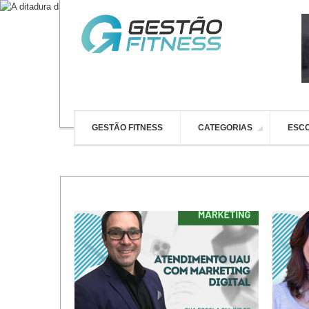
GESTÃO FITNESS
CATEGORIAS
ESCO
io Fitness do
08 Passos da Venda nas Academias
I