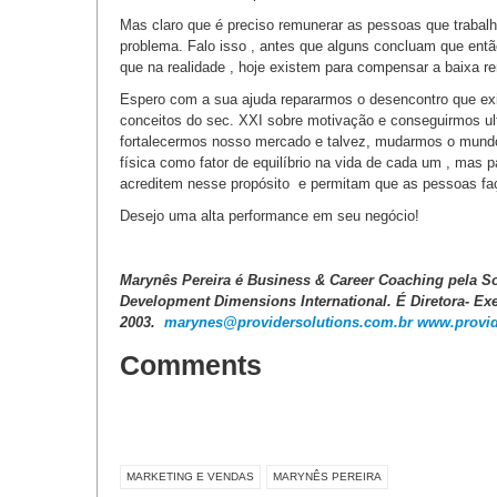
Mas claro que é preciso remunerar as pessoas que trabal
problema. Falo isso , antes que alguns concluam que ent
que na realidade , hoje existem para compensar a baixa r
Espero com a sua ajuda repararmos o desencontro que e
conceitos do sec. XXI sobre motivação e conseguirmos ul
fortalecermos nosso mercado e talvez, mudarmos o mundo
física como fator de equilíbrio na vida de cada um , ma
acreditem nesse propósito e permitam que as pessoas fa
Desejo uma alta performance em seu negócio!
Marynês Pereira é Business & Career Coaching pela Soc
Development Dimensions International. É Diretora- Ex
2003.
marynes@providersolutions.com.br
www.provi
Comments
MARKETING E VENDAS
MARYNÊS PEREIRA