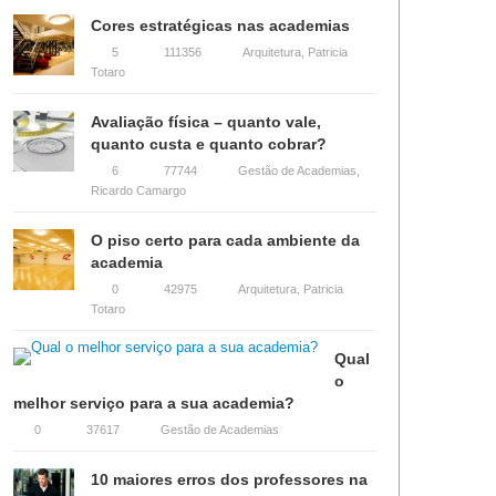
Cores estratégicas nas academias
5
111356
Arquitetura
,
Patricia
Totaro
Avaliação física – quanto vale,
quanto custa e quanto cobrar?
6
77744
Gestão de Academias
,
Ricardo Camargo
O piso certo para cada ambiente da
academia
0
42975
Arquitetura
,
Patricia
Totaro
Qual
o
melhor serviço para a sua academia?
0
37617
Gestão de Academias
10 maiores erros dos professores na