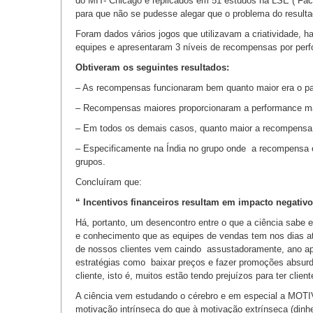
do MIT- Chicago e replicados em 51 estudos na LSE ( Fa
para que não se pudesse alegar que o problema do resulta
Foram dados vários jogos que utilizavam a criatividade, h
equipes e apresentaram 3 níveis de recompensas por perf
Obtiveram os seguintes resultados:
– As recompensas funcionaram bem quanto maior era o pa
– Recompensas maiores proporcionaram a performance mais 
– Em todos os demais casos, quanto maior a recompensa 
– Especificamente na Índia no grupo onde a recompensa e
grupos.
Concluíram que:
“ Incentivos financeiros resultam em impacto negati
Há, portanto, um desencontro entre o que a ciência sabe 
e conhecimento que as equipes de vendas tem nos dias at
de nossos clientes vem caindo assustadoramente, ano ap
estratégias como baixar preços e fazer promoções absurd
cliente, isto é, muitos estão tendo prejuízos para ter clien
A ciência vem estudando o cérebro e em especial a MOTI
motivação intrínseca do que à motivação extrínseca (dinh