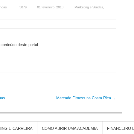
endas
3079
01 fevereiro, 2013
Marketing e Vendas
,
 conteúdo deste portal.
uas
Mercado Fitness na Costa Rica
→
ING E CARREIRA
COMO ABRIR UMA ACADEMIA
FINANCEIRO 