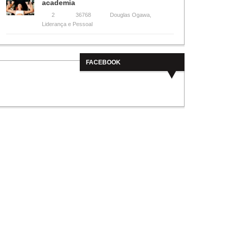
academia
2
36768
Douglas Ogawa
,
Liderança e Pessoal
FACEBOOK