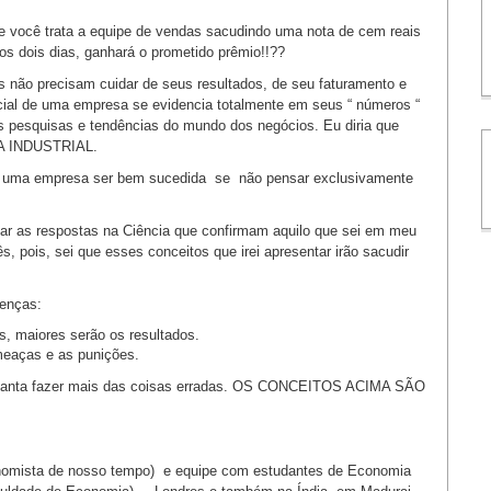
 você trata a equipe de vendas sacudindo uma nota de cem reais
s dois dias, ganhará o prometido prêmio!!??
s não precisam cuidar de seus resultados, de seu faturamento e
ncial de uma empresa se evidencia totalmente em seus “ números “
s pesquisas e tendências do mundo dos negócios. Eu diria que
ERA INDUSTRIAL.
e uma empresa ser bem sucedida se não pensar exclusivamente
r as respostas na Ciência que confirmam aquilo que sei em meu
 pois, sei que esses conceitos que irei apresentar irão sacudir
renças:
 maiores serão os resultados.
eaças e as punições.
adianta fazer mais das coisas erradas. OS CONCEITOS ACIMA SÃO
conomista de nosso tempo) e equipe com estudantes de Economia