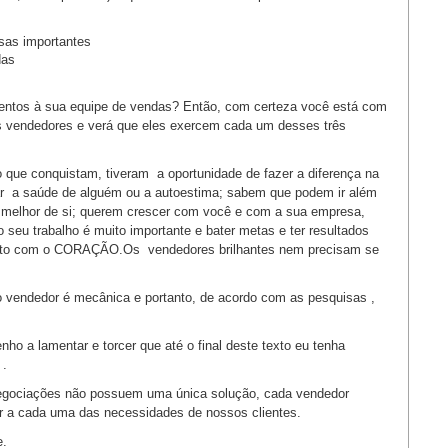
isas importantes
das
entos à sua equipe de vendas? Então, com certeza você está com
s vendedores e verá que eles exercem cada um desses três
que conquistam, tiveram a oportunidade de fazer a diferença na
r a saúde de alguém ou a autoestima; sabem que podem ir além
 melhor de si; querem crescer com você e com a sua empresa,
eu trabalho é muito importante e bater metas e ter resultados
feito com o CORAÇÃO.Os vendedores brilhantes nem precisam se
o vendedor é mecânica e portanto, de acordo com as pesquisas ,
o a lamentar e torcer que até o final deste texto eu tenha
 .
negociações não possuem uma única solução, cada vendedor
nder a cada uma das necessidades de nossos clientes.
e.