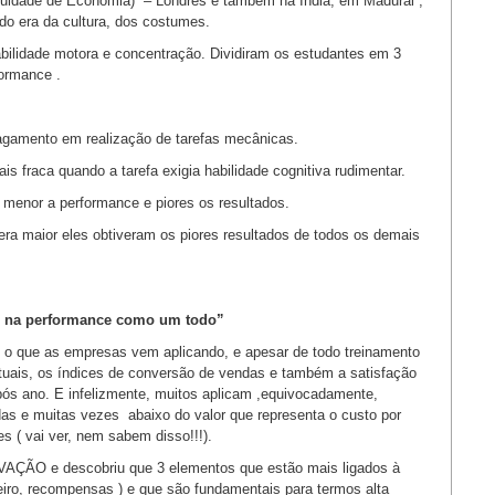
culdade de Economia) – Londres e também na Índia, em Madurai ,
do era da cultura, dos costumes.
abilidade motora e concentração. Dividiram os estudantes em 3
ormance .
gamento em realização de tarefas mecânicas.
fraca quando a tarefa exigia habilidade cognitiva rudimentar.
menor a performance e piores os resultados.
ra maior eles obtiveram os piores resultados de todos os demais
vo na performance como um todo”
e o que as empresas vem aplicando, e apesar de todo treinamento
uais, os índices de conversão de vendas e também a satisfação
ós ano. E infelizmente, muitos aplicam ,equivocadamente,
as e muitas vezes abaixo do valor que representa o custo por
tes ( vai ver, nem sabem disso!!!).
VAÇÃO e descobriu que 3 elementos que estão mais ligados à
eiro, recompensas ) e que são fundamentais para termos alta