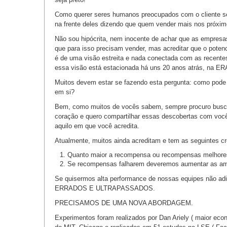
Como querer seres humanos preocupados com o cliente se
na frente deles dizendo que quem vender mais nos próximo
Não sou hipócrita, nem inocente de achar que as empresa
que para isso precisam vender, mas acreditar que o pote
é de uma visão estreita e nada conectada com as recente
essa visão está estacionada há uns 20 anos atrás, na 
Muitos devem estar se fazendo esta pergunta: como pod
em si?
Bem, como muitos de vocês sabem, sempre procuro busca
coração e quero compartilhar essas descobertas com vocês,
aquilo em que você acredita.
Atualmente, muitos ainda acreditam e tem as seguintes c
Quanto maior a recompensa ou recompensas melhores,
Se recompensas falharem deveremos aumentar as am
Se quisermos alta performance de nossas equipes não 
ERRADOS E ULTRAPASSADOS.
PRECISAMOS DE UMA NOVA ABORDAGEM.
Experimentos foram realizados por Dan Ariely ( maior e