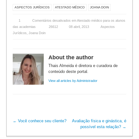
ASPECTOS JURÍDICOS
ATESTADO MÉDICO
JOANA DOIN
1
Comentários desativados
em Atestado médico para os alunos
das academias
26612
08 abril, 2013
Aspectos
Jurídicos
,
Joana Doin
About the author
Thais Almeida é diretora e curadora de
conteúdo deste portal.
View all articles by Administrador
←
Você conhece seu cliente?
Avaliação física e ginástica, é
possível esta relação?
→