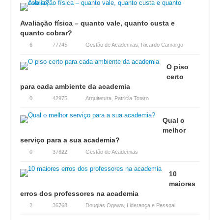
Avaliação física – quanto vale, quanto custa e
quanto cobrar?
6
77745
Gestão de Academias
,
Ricardo Camargo
O piso
certo
para cada ambiente da academia
0
42975
Arquitetura
,
Patricia Totaro
Qual o
melhor
serviço para a sua academia?
0
37622
Gestão de Academias
10
maiores
erros dos professores na academia
2
36768
Douglas Ogawa
,
Liderança e Pessoal