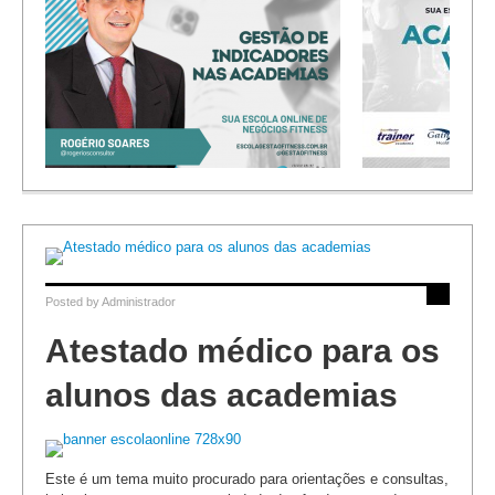
Academias de Verdade – Cases de
Sucesso
Gestão da Av
Posted by
Administrador
Atestado médico para os
alunos das academias
Este é um tema muito procurado para orientações e consultas,