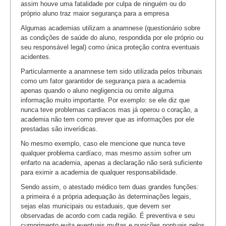
assim houve uma fatalidade por culpa de ninguém ou do
próprio aluno traz maior segurança para a empresa
Algumas academias utilizam a anamnese (questionário sobre
as condições de saúde do aluno, respondida por ele próprio ou
seu responsável legal) como única proteção contra eventuais
acidentes.
Particularmente a anamnese tem sido utilizada pelos tribunais
como um fator garantidor de segurança para a academia
apenas quando o aluno negligencia ou omite alguma
informação muito importante. Por exemplo: se ele diz que
nunca teve problemas cardíacos mas já operou o coração, a
academia não tem como prever que as informações por ele
prestadas são inverídicas.
No mesmo exemplo, caso ele mencione que nunca teve
qualquer problema cardíaco, mas mesmo assim sofrer um
enfarto na academia, apenas a declaração não será suficiente
para eximir a academia de qualquer responsabilidade.
Sendo assim, o atestado médico tem duas grandes funções:
a primeira é a própria adequação às determinações legais,
sejas elas municipais ou estaduais, que devem ser
observadas de acordo com cada região. É preventiva e seu
cumprimento evita eventuais multas e punições pontuais pelos