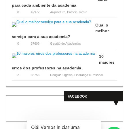
para cada ambiente da academia
0
42972
Arquitetura
,
Patricia Totaro
Qual o
melhor
serviço para a sua academia?
0
37606
Gestão de Academias
10
maiores
erros dos professores na academia
2
36758
Douglas Ogawa
,
Liderança e Pessoal
FACEBOOK
Olá! Vamos iniciar uma