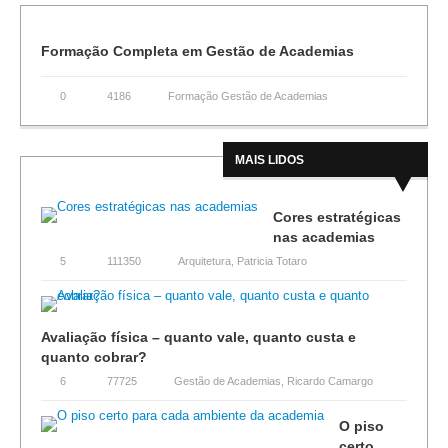
Formação Completa em Gestão de Academias
0
4186
Formação Gestão de Academias
MAIS LIDOS
Cores estratégicas
nas academias
5
111350
Arquitetura
,
Patricia Totaro
Avaliação física – quanto vale, quanto custa e
quanto cobrar?
6
77725
Gestão de Academias
,
Ricardo Camargo
O piso
certo