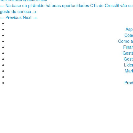
←
Na base da pirâmide há boas oportunidades
CTs de Crossfit vão s
gosto do carioca
→
←
Previous
Next
→
Asp
Coac
Como a
Finan
Gest
Gest
Lide
Mark
Prod