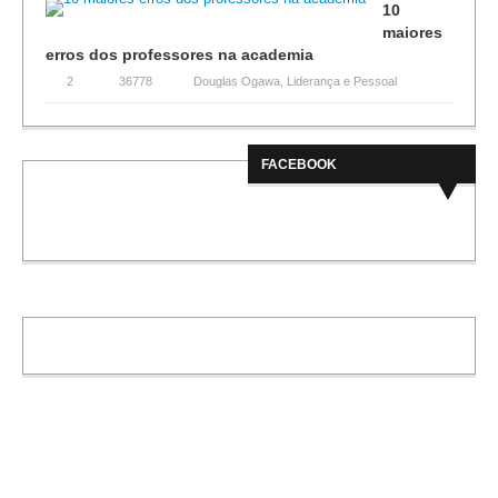
10
maiores
erros dos professores na academia
2
36778
Douglas Ogawa
,
Liderança e Pessoal
FACEBOOK