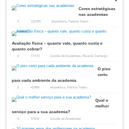
Cores estratégicas
nas academias
5
111390
Arquitetura
,
Patricia Totaro
Avaliação física – quanto vale, quanto custa e
quanto cobrar?
6
77770
Gestão de Academias
,
Ricardo Camargo
O piso
certo
para cada ambiente da academia
0
42980
Arquitetura
,
Patricia Totaro
Qual o
melhor
serviço para a sua academia?
0
37692
Gestão de Academias