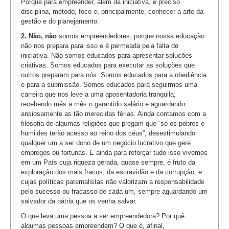
Porque para empreender, além da iniciativa, é preciso
disciplina, método, foco e, principalmente, conhecer a arte da
gestão e do planejamento.
2. Não, não
somos empreendedores, porque nossa educação
não nos prepara para isso e é permeada pela falta de
iniciativa. Não somos educados para apresentar soluções
criativas. Somos educados para executar as soluções que
outros preparam para nós. Somos educados para a obediência
e para a submissão. Somos educados para seguirmos uma
carreira que nos leve a uma aposentadoria tranquila,
recebendo mês a mês o garantido salário e aguardando
ansiosamente as tão merecidas férias. Ainda contamos com a
filosofia de algumas religiões que pregam que “só os pobres e
humildes terão acesso ao reino dos céus”, desestimulando
qualquer um a ser dono de um negócio lucrativo que gere
empregos ou fortunas. E ainda para reforçar tudo isso vivemos
em um País cuja riqueza gerada, quase sempre, é fruto da
exploração dos mais fracos, da escravidão e da corrupção, e
cujas políticas paternalistas não valorizam a responsabilidade
pelo sucesso ou fracasso de cada um, sempre aguardando um
salvador da pátria que os venha salvar.
O que leva uma pessoa a ser empreendedora? Por quê
algumas pessoas empreendem? O que é, afinal,