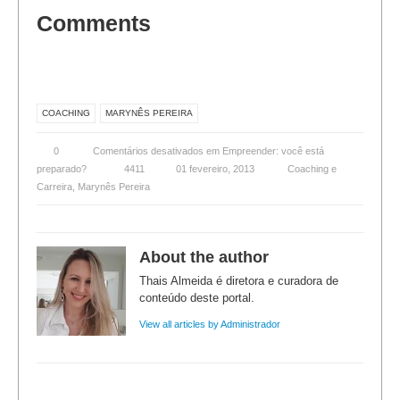
Comments
COACHING
MARYNÊS PEREIRA
0
Comentários desativados
em Empreender: você está
preparado?
4411
01 fevereiro, 2013
Coaching e
Carreira
,
Marynês Pereira
About the author
Thais Almeida é diretora e curadora de
conteúdo deste portal.
View all articles by Administrador