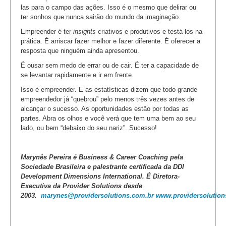
las para o campo das ações. Isso é o mesmo que delirar ou
ter sonhos que nunca sairão do mundo da imaginação.
Empreender é ter
insights
criativos e produtivos e testá-los na
prática. É arriscar fazer melhor e fazer diferente. É oferecer a
resposta que ninguém ainda apresentou.
É ousar sem medo de errar ou de cair. É ter a capacidade de
se levantar rapidamente e ir em frente.
Isso é empreender. E as estatísticas dizem que todo grande
empreendedor já “quebrou” pelo menos três vezes antes de
alcançar o sucesso. As oportunidades estão por todas as
partes. Abra os olhos e você verá que tem uma bem ao seu
lado, ou bem “debaixo do seu nariz”. Sucesso!
Marynês Pereira é Business & Career Coaching pela
Sociedade Brasileira e palestrante certificada da DDI
Development Dimensions International. É Diretora-
Executiva da Provider Solutions desde
2003.
marynes@providersolutions.com.br
www.providersolutio