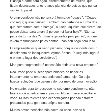
Planeja e parte para ação, diferentemente de muitos, que
ficam debruçados anos e anos planejando coisas que nunca
sairão do papel.
O empreendedor não pertence à turma do
“
quase
”: “
Quase
consegui; quase ganhei”. Também não pertence à turma dos
que
“
empurram com a barriga”, ou seja, aqueles que dizem “se
posso deixar para amanhã porque irei fazer hoje?”. Não faz
parte da turma das
“
vítimas exploradas pelo patrão”, ou que
vivem resmungando pelos cantos: “não sou pago para isso”.
O empreendedor quer ser o primeiro, porque concorda com o
depoimento do inesquecível Ayrton Senna: “o segundo lugar é
o primeiro lugar dos perdedores
”.
Mas para empreender é necessário abrir uma nova empresa?
Não. Você pode buscar oportunidades de negócios
internamente na empresa onde você atua hoje. Ou seja,
buscar soluções que gerem valor por meio de uma inovação.
No entanto, para ter sucesso no seu empreendimento, não
basta você acreditar em si próprio. Alguém deve acreditar em
você. Muitos talentos são desperdiçados por não estarem
preparados para gerir sua própria carreira.
Muitos novos negócios não saem do papel devido à