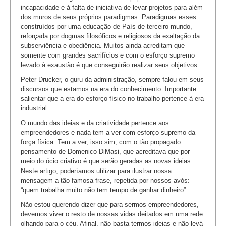
incapacidade e à falta de iniciativa de levar projetos para além
dos muros de seus próprios paradigmas. Paradigmas esses
construídos por uma educação de País de terceiro mundo,
reforçada por dogmas filosóficos e religiosos da exaltação da
subserviência e obediência. Muitos ainda acreditam que
somente com grandes sacrifícios e com o esforço supremo
levado à exaustão é que conseguirão realizar seus objetivos.
Peter Drucker, o guru da administração, sempre falou em seus
discursos que estamos na era do conhecimento. Importante
salientar que a era do esforço físico no trabalho pertence à era
industrial.
O mundo das ideias e da criatividade pertence aos
empreendedores e nada tem a ver com esforço supremo da
força física. Tem a ver, isso sim, com o tão propagado
pensamento de Domenico DiMasi, que acreditava que por
meio do ócio criativo é que serão geradas as novas ideias.
Neste artigo, poderíamos utilizar para ilustrar nossa
mensagem a tão famosa frase, repetida por nossos avós:
“quem trabalha muito não tem tempo de ganhar dinheiro”.
Não estou querendo dizer que para sermos empreendedores,
devemos viver o resto de nossas vidas deitados em uma rede
olhando para o céu. Afinal, não basta termos ideias e não levá-