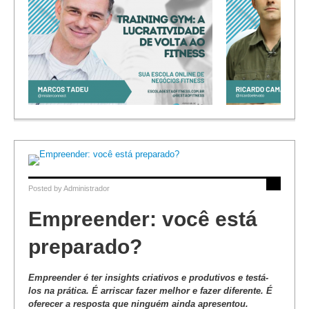
Como Abrir u
Gestão da Avaliação Física
Zero
Posted by
Administrador
Empreender: você está
preparado?
Empreender é ter insights criativos e produtivos e testá-
los na prática. É arriscar fazer melhor e fazer diferente. É
oferecer a resposta que ninguém ainda apresentou.