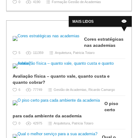
0
4190
Formação Gestão de Academias
MAIS LIDOS
Cores estratégicas
nas academias
5
111359
Arquitetura
,
Patricia Totaro
Avaliação física – quanto vale, quanto custa e
quanto cobrar?
6
77749
Gestão de Academias
,
Ricardo Camargo
O piso
certo
para cada ambiente da academia
0
42975
Arquitetura
,
Patricia Totaro
Qual o