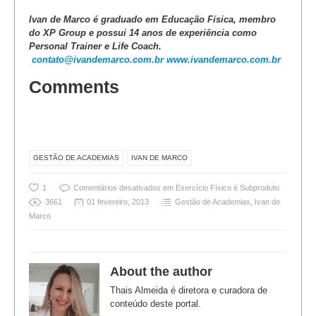
Ivan de Marco é graduado em Educação Física, membro
do XP Group e possui 14 anos de experiência como
Personal Trainer e Life Coach.
contato@ivandemarco.com.br
www.ivandemarco.com.br
Comments
GESTÃO DE ACADEMIAS
IVAN DE MARCO
1
Comentários desativados
em Exercício Físico é Subproduto
3661
01 fevereiro, 2013
Gestão de Academias
,
Ivan de
Marco
About the author
Thais Almeida é diretora e curadora de
conteúdo deste portal.