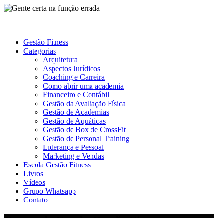
Gestão Fitness
Categorias
Arquitetura
Aspectos Jurídicos
Coaching e Carreira
Como abrir uma academia
Financeiro e Contábil
Gestão da Avaliação Física
Gestão de Academias
Gestão de Aquáticas
Gestão de Box de CrossFit
Gestão de Personal Training
Liderança e Pessoal
Marketing e Vendas
Escola Gestão Fitness
Livros
Vídeos
Grupo Whatsapp
Contato