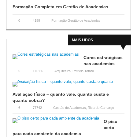
Formação Completa em Gestão de Academias
0
4189
Formação Gestão de Academias
MAIS LIDOS
Cores estratégicas
nas academias
5
111356
Arquitetura
,
Patricia Totaro
Avaliação física – quanto vale, quanto custa e
quanto cobrar?
6
77742
Gestão de Academias
,
Ricardo Camargo
O piso
certo
para cada ambiente da academia