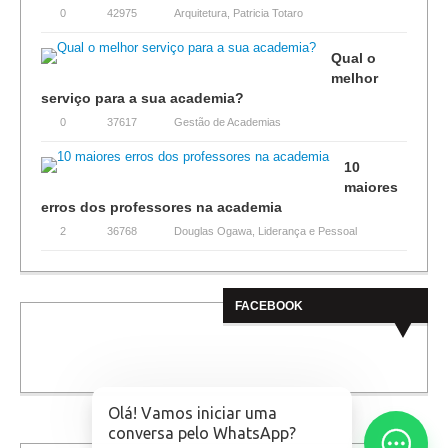
0
42975
Arquitetura
,
Patricia Totaro
Qual o
melhor
serviço para a sua academia?
0
37617
Gestão de Academias
10
maiores
erros dos professores na academia
2
36768
Douglas Ogawa
,
Liderança e Pessoal
FACEBOOK
Olá! Vamos iniciar uma
conversa pelo WhatsApp?