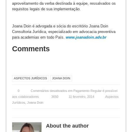
aproveitamento da verba destinada à equipe, ressalvados os
requisitos legais de sua implementação.
Joana Doin é advogada e sócia do escritório Joana Doin
Consultoria Jurídica, especializado em advocacia preventiva
para academias em todo País.
www.joanadoin.adv.br
Comments
ASPECTOS JURÍDICOS
JOANA DOIN
0
Comentários desativados
em Pagamento Regular é possível
aos colaboradores
3650
11 fevereiro, 2014
Aspectos
Jurídicos
,
Joana Doin
About the author