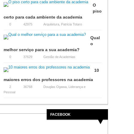
O
piso
certo para cada ambiente da academia
0
42975
Arquitetura
,
Patricia Totaro
Qual
o
melhor serviço para a sua academia?
0
37629
Gestão de Academias
10
maiores erros dos professores na academia
2
36768
Douglas Ogawa
,
Liderança e
Pessoal
FACEBOOK