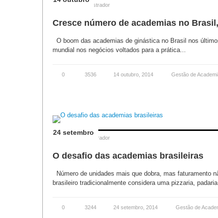
Posted by
Administrador
Cresce número de academias no Brasil
O boom das academias de ginástica no Brasil nos últimos
mundial nos negócios voltados para a prática...
0
3536
14 outubro, 2014
Gestão de Academi
24 setembro
Posted by
Administrador
O desafio das academias brasileiras
Número de unidades mais que dobra, mas faturamento nã
brasileiro tradicionalmente considera uma pizzaria, padaria
0
3244
24 setembro, 2014
Gestão de Acade