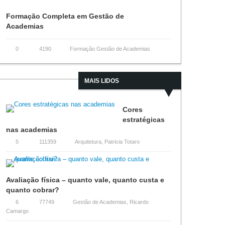
Formação Completa em Gestão de
Academias
0
4190
Formação Gestão de Academias
MAIS LIDOS
Cores
estratégicas
nas academias
5
111359
Arquitetura
,
Patricia Totaro
Avaliação física – quanto vale, quanto custa e
quanto cobrar?
6
77749
Gestão de Academias
,
Ricardo
Camargo