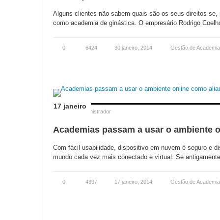
Alguns clientes não sabem quais são os seus direitos se, 
como academia de ginástica. O empresário Rodrigo Coelho
0
6424
30 janeiro, 2014
Gestão de Academi
17 janeiro
Posted by
Administrador
Academias passam a usar o ambiente onl
Com fácil usabilidade, dispositivo em nuvem é seguro e 
mundo cada vez mais conectado e virtual. Se antigamente 
0
4397
17 janeiro, 2014
Gestão de Academi