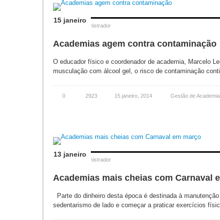
15 janeiro
Posted by
Administrador
Academias agem contra contaminação
O educador físico e coordenador de academia, Marcelo L
musculação com álcool gel, o risco de contaminação continu
0
2923
15 janeiro, 2014
Gestão de Academi
13 janeiro
Posted by
Administrador
Academias mais cheias com Carnaval 
Parte do dinheiro desta época é destinada à manutenção 
sedentarismo de lado e começar a praticar exercícios físi