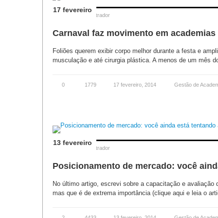
17 fevereiro
Posted by
Administrador
Carnaval faz movimento em academias 
Foliões querem exibir corpo melhor durante a festa e am
musculação e até cirurgia plástica. A menos de um mês do
0
1779
17 fevereiro, 2014
Gestão de Acade
13 fevereiro
Posted by
Administrador
Posicionamento de mercado: você ainda
No último artigo, escrevi sobre a capacitação e avaliação
mas que é de extrema importância (clique aqui e leia o artig
2
4433
13 fevereiro, 2014
Gestão de Acade