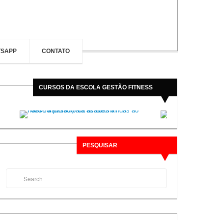
TSAPP
CONTATO
CURSOS DA ESCOLA GESTÃO FITNESS
de de
Academias de Verdade – Cases de
Sucesso
Marketi
PESQUISAR