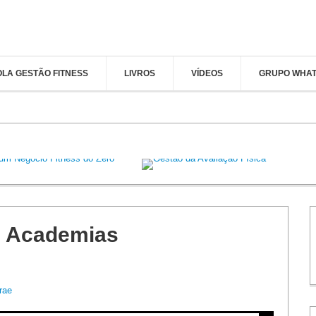
LA GESTÃO FITNESS
LIVROS
VÍDEOS
GRUPO WHA
Training Gym: a lucrativida
stão Profissional de Academias
volta ao fitness
e Academias