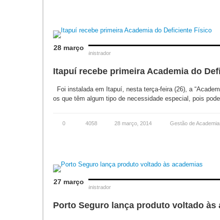
28 março
Posted by
Administrador
Itapuí recebe primeira Academia do Defi
Foi instalada em Itapuí, nesta terça-feira (26), a “Academ
os que têm algum tipo de necessidade especial, pois poder
0
4058
28 março, 2014
Gestão de Academia
27 março
Posted by
Administrador
Porto Seguro lança produto voltado às