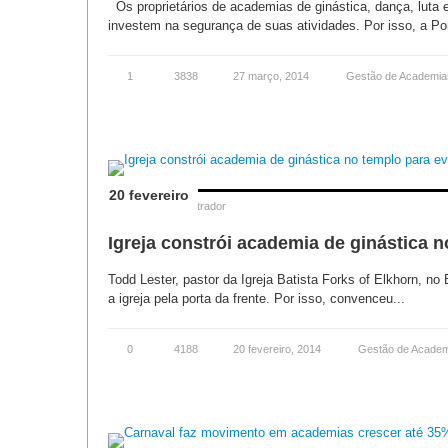
Os proprietários de academias de ginástica, dança, luta 
investem na segurança de suas atividades. Por isso, a Por
1
3838
27 março, 2014
Gestão de Academia
20 fevereiro
Posted by
Administrador
Igreja constrói academia de ginástica n
Todd Lester, pastor da Igreja Batista Forks of Elkhorn,
a igreja pela porta da frente. Por isso, convenceu...
0
4188
20 fevereiro, 2014
Gestão de Acade