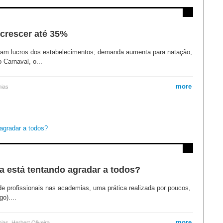
crescer até 35%
pliam lucros dos estabelecimentos; demanda aumenta para natação,
 Carnaval, o...
more
mias
 está tentando agradar a todos?
 de profissionais nas academias, uma prática realizada por poucos,
o)....
more
mias
,
Herbert Oliveira