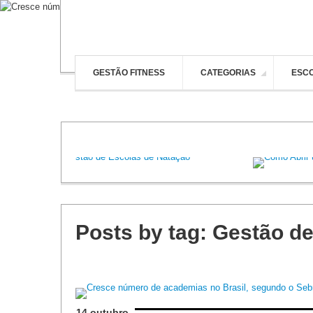
GESTÃO FITNESS
CATEGORIAS
ESCO
 boas vindas
academia
Arquitetura para Academias
Ge
Posts by tag: Gestão d
14 outubro