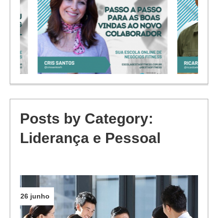
as
Gestão da Avaliação Física
Marketing pa
Posts by Category:
Liderança e Pessoal
26 junho