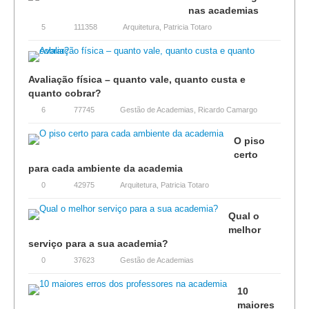
nas academias
5
111358
Arquitetura
,
Patricia Totaro
Avaliação física – quanto vale, quanto custa e
quanto cobrar?
6
77745
Gestão de Academias
,
Ricardo Camargo
O piso
certo
para cada ambiente da academia
0
42975
Arquitetura
,
Patricia Totaro
Qual o
melhor
serviço para a sua academia?
0
37623
Gestão de Academias
10
maiores